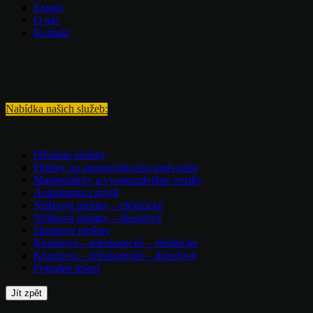
Expert
O nás
Kontakt
Nabídka našich služeb:
Přívěsné plošiny
Plošiny na automobilovém podvozku
Manipulátory a vysokozdvižné vozíky
Autodoprava strojů
Nůžkové plošiny – elektrické
Nůžkové plošiny – dieselové
Sloupové plošiny
Kloubovo – teleskopické – elektrické
Kloubovo – teleskopické – dieselové
Pojízdné lešení
Jít zpět