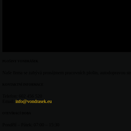
OTHER BRANDS
PLOŠINY VONDRÁŠEK
Naše firma se zabývá pronájmem pracovních plošin, autodopravou str
KONTAKTNÍ INFORMACE
Telefon:
602 456 520
Email:
info@vondrasek.eu
OTEVÍRACÍ DOBA
Pondělí – Pátek:
07:00 – 15:30