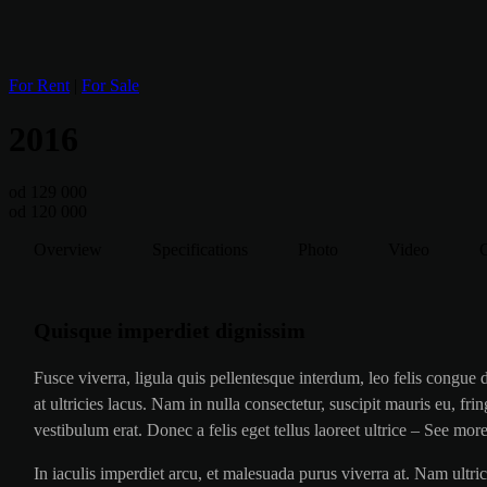
For Rent
|
For Sale
2016
od 129 000
od 120 000
Overview
Specifications
Photo
Video
Quisque imperdiet dignissim
Fusce viverra, ligula quis pellentesque interdum, leo felis congue
at ultricies lacus. Nam in nulla consectetur, suscipit mauris eu, fr
vestibulum erat. Donec a felis eget tellus laoreet ultrice – See more
In iaculis imperdiet arcu, et malesuada purus viverra at. Nam ultri