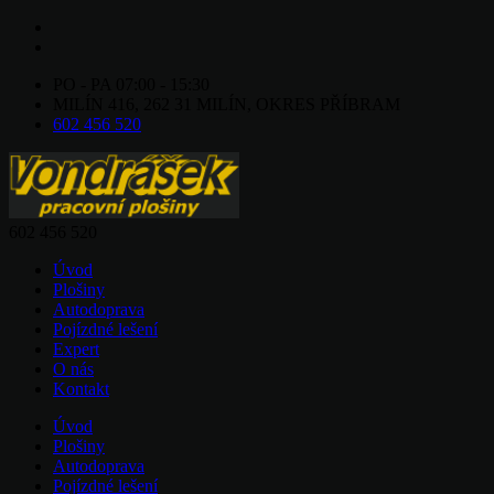
PO - PA 07:00 - 15:30
MILÍN 416, 262 31 MILÍN, OKRES PŘÍBRAM
602 456 520
602 456 520
Úvod
Plošiny
Autodoprava
Pojízdné lešení
Expert
O nás
Kontakt
Úvod
Plošiny
Autodoprava
Pojízdné lešení