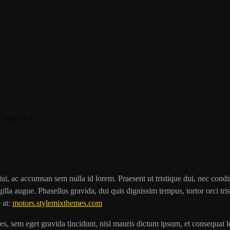
Contact Us
 dui, ac accumsan sem nulla id lorem. Praesent ut tristique dui, nec con
ingilla augue. Phasellus gravida, dui quis dignissim tempus, tortor orci t
 at:
motors.stylemixthemes.com
ces, sem eget gravida tincidunt, nisl mauris dictum ipsum, et consequat l