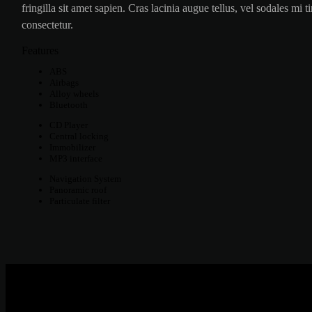
fringilla sit amet sapien. Cras lacinia augue tellus, vel sodales mi
consectetur.
Features
ABS
Airbags
Alloy wheels
Bluetooth
CD Player
Central locking
Immobilizer
MP3 interface
Navigation System
Panoramic roof
Particulate filter