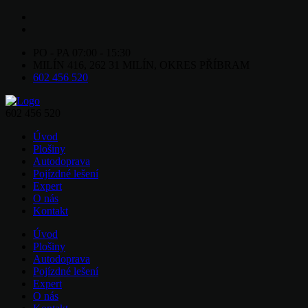
PO - PA 07:00 - 15:30
MILÍN 416, 262 31 MILÍN, OKRES PŘÍBRAM
602 456 520
602 456 520
Úvod
Plošiny
Autodoprava
Pojízdné lešení
Expert
O nás
Kontakt
Úvod
Plošiny
Autodoprava
Pojízdné lešení
Expert
O nás