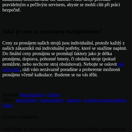
pravidelným a pečlivým servisem, abyste se mohli cítit při práci
bezpečně.
Jaká je cena za pronájem manipulátoru?
Ceny za pronájem našich strojů jsou individuální, protože každý z
našich zákazníků má individuální potřeby, které se snažíme naplnit.
Do finální ceny pronájmu se promítají faktory jako je délka
pronájmu, doprava, pohonné hmoty, či obsluha stroje (pokud
nemůžete, nebo nechcete stroj obsluhovat). Nebojte se oslovit
náš
dispečink
, rádi vám nezávazně poradíme a probereme možnosti
pronájmu včetně kalkulace. Budeme se na vás těšit.
Rubrika:
Manipulátory
,
Plošiny
,
Štítky:
manipulátor
,
manipulátory
,
manitou
,
pronájem manipulátoru
Sdílej
PLOŠINY VONDRÁŠEK
Naše firma se zabývá pronájmem pracovních plošin, autodopravou