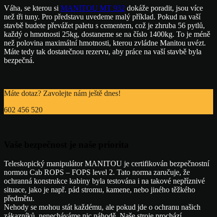
Váha, se kterou si
MANITOU MT 932
dokáže poradit, jsou více
než tři tuny. Pro představu uvedeme malý příklad. Pokud na vaší
stavbě budete převážet paletu s cementem, což je zhruba 56 pytlů,
každý o hmotnosti 25kg, dostaneme se na číslo 1400kg. To je méně
než polovina maximální hmotnosti, kterou zvládne Manitou uvézt.
Máte tedy tak dostatečnou rezervu, aby práce na vaší stavbě byla
bezpečná.
Máte dotaz? Zavolejte nám ještě dnes!
602 456 520
Vaše bezpečnost je naše priorita
Teleskopický manipulátor MANITOU je certifikován bezpečnostní
normou Cab ROPS – FOPS level 2. Tato norma zaručuje, že
ochranná konstrukce kabiny byla testována i na takové nepříznivé
situace, jako je např. pád stromu, kamene, nebo jiného těžkého
předmětu.
Nehody se mohou stát každému, ale pokud jde o ochranu našich
zákazníků, nenecháváme nic náhodě. Naše stroje prochází