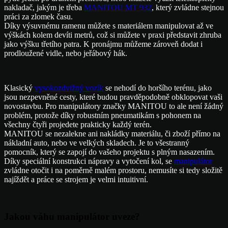
nakladač, jakým je třeba
MANITOU MT 932
, který zvládne stejnou
práci za zlomek času.
Díky výsuvnému ramenu můžete s materiálem manipulovat až ve
výškách kolem devíti metrů, což si můžete v praxi představit zhruba
jako výšku třetího patra. K pronájmu můžeme zároveň dodat i
prodloužené vidle, nebo jeřábový hák.
Klasický
vysokozdvižný vozík
se nehodí do horšího terénu, jako
jsou nezpevněné cesty, které budou pravděpodobně obklopovat vaši
novostavbu. Pro manipulátory značky MANITOU to ale není žádný
problém, protože díky robustním pneumatikám s pohonem na
všechny čtyři projedete prakticky každý terén.
MANITOU se nezalekne ani nakládky materiálu, či zboží přímo na
nákladní auto, nebo ve velkých skladech. Je to všestranný
pomocník, který se zapojí do vašeho projektu s plným nasazením.
Díky speciální konstrukci nápravy a vytočení kol, se
manipulátor
zvládne otočit i na poměrně malém prostoru, nemusíte si tedy složitě
najíždět a práce se strojem je velmi intuitivní.
Jakou váhu manipulátor uveze?