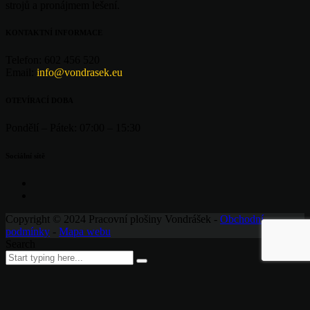
strojů a pronájmem lešení.
KONTAKTNÍ INFORMACE
Telefon:
602 456 520
Email:
info@vondrasek.eu
OTEVÍRACÍ DOBA
Pondělí – Pátek:
07:00 – 15:30
Sociální sítě
Copyright © 2024 Pracovní plošiny Vondrášek -
Obchodní
podmínky
-
Mapa webu
Search
Request car price