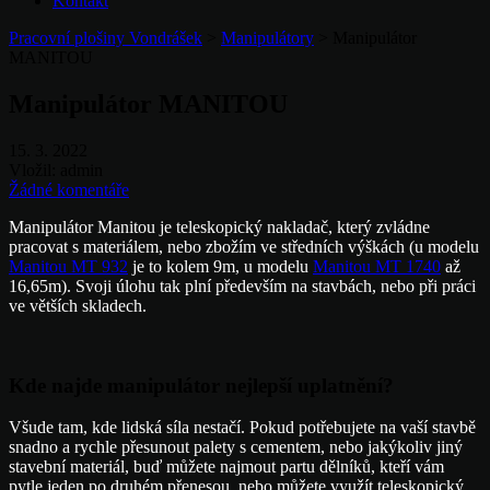
Kontakt
Pracovní plošiny Vondrášek
>
Manipulátory
>
Manipulátor
MANITOU
Manipulátor MANITOU
15. 3. 2022
Vložil:
admin
Žádné komentáře
Manipulátor Manitou je teleskopický nakladač, který zvládne
pracovat s materiálem, nebo zbožím ve středních výškách (u modelu
Manitou MT 932
je to kolem 9m, u modelu
Manitou MT 1740
až
16,65m). Svoji úlohu tak plní především na stavbách, nebo při práci
ve větších skladech.
Kde najde manipulátor nejlepší uplatnění?
Všude tam, kde lidská síla nestačí. Pokud potřebujete na vaší stavbě
snadno a rychle přesunout palety s cementem, nebo jakýkoliv jiný
stavební materiál, buď můžete najmout partu dělníků, kteří vám
pytle jeden po druhém přenesou, nebo můžete využít teleskopický