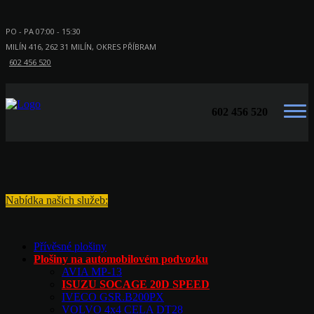
PO - PA 07:00 - 15:30
MILÍN 416, 262 31 MILÍN, OKRES PŘÍBRAM
602 456 520
602 456 520
Nabídka našich služeb:
Přívěsné plošiny
Plošiny na automobilovém podvozku
AVIA MP-13
ISUZU SOCAGE 20D SPEED
IVECO GSR.B200PX
VOLVO 4x4 CELA DT28