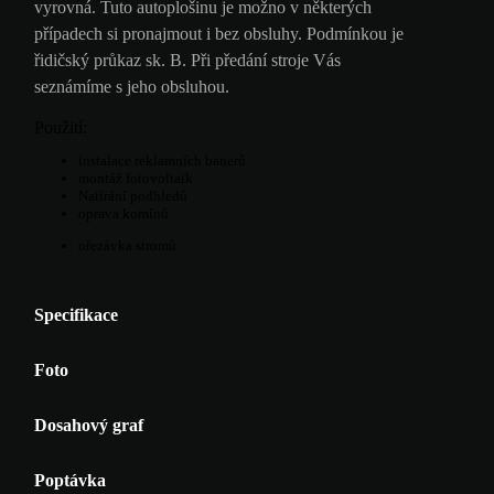
vyrovná. Tuto autoplošinu je možno v některých
případech si pronajmout i bez obsluhy. Podmínkou je
řidičský průkaz sk. B. Při předání stroje Vás
seznámíme s jeho obsluhou.
Použití:
instalace reklamních banerů
montáž fotovoltaik
Natírání podhledů
oprava komínů
ořezávka stromů
Specifikace
Foto
Dosahový graf
Poptávka