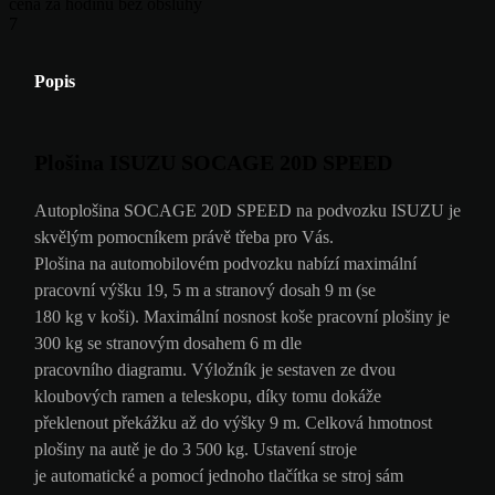
cena za hodinu bez obsluhy
7
Popis
Plošina ISUZU SOCAGE 20D SPEED
Autoplošina SOCAGE 20D SPEED na podvozku ISUZU je
skvělým pomocníkem právě třeba pro Vás.
Plošina na automobilovém podvozku nabízí maximální
pracovní výšku 19, 5 m a stranový dosah 9 m (se
180 kg v koši). Maximální nosnost koše pracovní plošiny je
300 kg se stranovým dosahem 6 m dle
pracovního diagramu. Výložník je sestaven ze dvou
kloubových ramen a teleskopu, díky tomu dokáže
překlenout překážku až do výšky 9 m. Celková hmotnost
plošiny na autě je do 3 500 kg. Ustavení stroje
je automatické a pomocí jednoho tlačítka se stroj sám