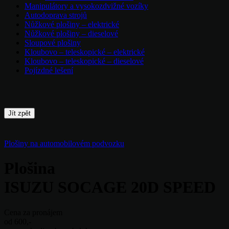
Manipulátory a vysokozdvižné vozíky
Autodoprava strojů
Nůžkové plošiny – elektrické
Nůžkové plošiny – dieselové
Sloupové plošiny
Kloubovo – teleskopické – elektrické
Kloubovo – teleskopické – dieselové
Pojízdné lešení
Jít zpět
Plošiny na automobilovém podvozku
Plošina
ISUZU SOCAGE 20D SPEED
Cena za pronájem
od 600
,-