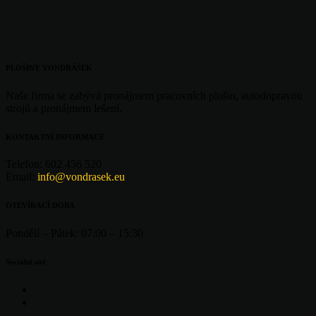
PLOŠINY VONDRÁŠEK
Naše firma se zabývá pronájmem pracovních plošin, autodopravou
strojů a pronájmem lešení.
KONTAKTNÍ INFORMACE
Telefon:
602 456 520
Email:
info@vondrasek.eu
OTEVÍRACÍ DOBA
Pondělí – Pátek:
07:00 – 15:30
Sociální sítě